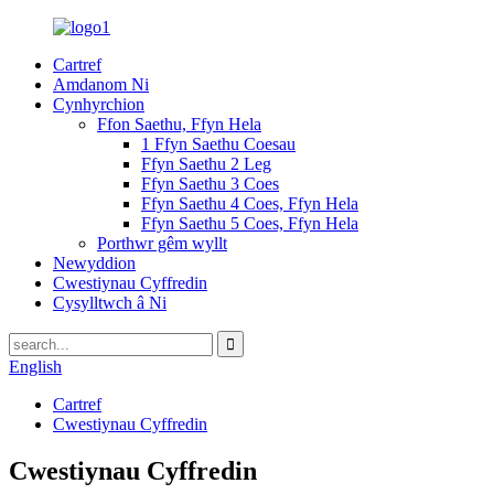
Cartref
Amdanom Ni
Cynhyrchion
Ffon Saethu, Ffyn Hela
1 Ffyn Saethu Coesau
Ffyn Saethu 2 Leg
Ffyn Saethu 3 Coes
Ffyn Saethu 4 Coes, Ffyn Hela
Ffyn Saethu 5 Coes, Ffyn Hela
Porthwr gêm wyllt
Newyddion
Cwestiynau Cyffredin
Cysylltwch â Ni
English
Cartref
Cwestiynau Cyffredin
Cwestiynau Cyffredin