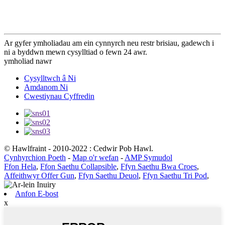
Ar gyfer ymholiadau am ein cynnyrch neu restr brisiau, gadewch i
ni a byddwn mewn cysylltiad o fewn 24 awr.
ymholiad nawr
Cysylltwch â Ni
Amdanom Ni
Cwestiynau Cyffredin
© Hawlfraint - 2010-2022 : Cedwir Pob Hawl.
Cynhyrchion Poeth
-
Map o'r wefan
-
AMP Symudol
Ffon Hela
,
Ffon Saethu Collapsible
,
Ffyn Saethu Bwa Croes
,
Affeithwyr Offer Gun
,
Ffyn Saethu Deuol
,
Ffyn Saethu Tri Pod
,
Anfon E-bost
x