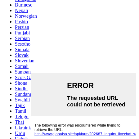
Burmese
Nepali
Norwegian
Pashto
Persian
Punjabi
Serbian
Sesotho
Sinhala
Slovak
Slovenian
Somali
Samoan
Scots Gaelic
Shona
Sindhi
Sundanese
Swahili
Tajik
Tamil
Telugu
Thai
Ukrainian
Urdu
Uzbek