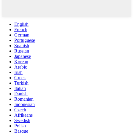
English
French
German
Portuguese
Spanish
Russian
Japanese
Korean
Arabic
Irish
Greek
Turkish
Italian
Danish
Romanian
Indonesian
Czech
Afrikaans
Swedish
Polish
Basque