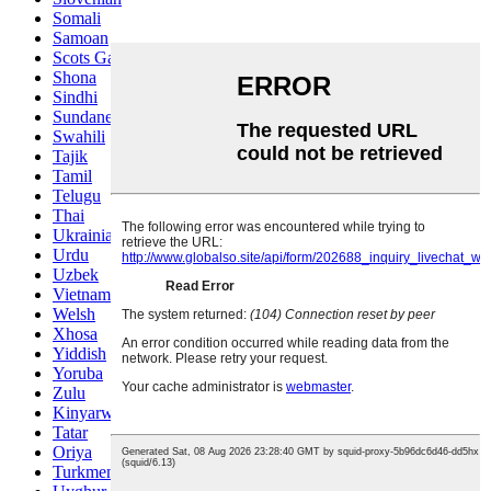
Somali
Samoan
Scots Gaelic
Shona
Sindhi
Sundanese
Swahili
Tajik
Tamil
Telugu
Thai
Ukrainian
Urdu
Uzbek
Vietnamese
Welsh
Xhosa
Yiddish
Yoruba
Zulu
Kinyarwanda
Tatar
Oriya
Turkmen