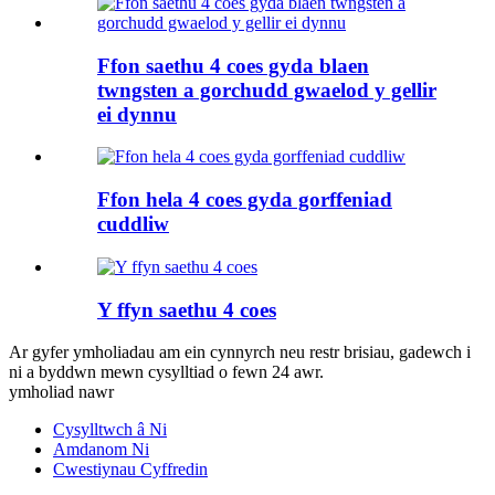
Ffon saethu 4 coes gyda blaen
twngsten a gorchudd gwaelod y gellir
ei dynnu
Ffon hela 4 coes gyda gorffeniad
cuddliw
Y ffyn saethu 4 coes
Ar gyfer ymholiadau am ein cynnyrch neu restr brisiau, gadewch i
ni a byddwn mewn cysylltiad o fewn 24 awr.
ymholiad nawr
Cysylltwch â Ni
Amdanom Ni
Cwestiynau Cyffredin