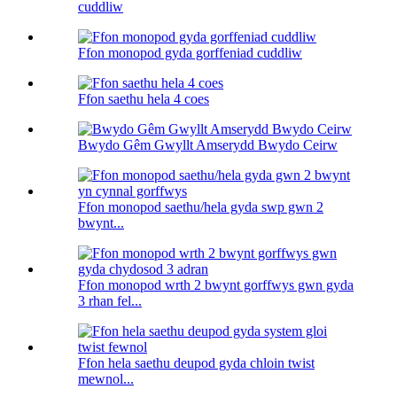
cuddliw
Ffon monopod gyda gorffeniad cuddliw
Ffon saethu hela 4 coes
Bwydo Gêm Gwyllt Amserydd Bwydo Ceirw
Ffon monopod saethu/hela gyda swp gwn 2
bwynt...
Ffon monopod wrth 2 bwynt gorffwys gwn gyda
3 rhan fel...
Ffon hela saethu deupod gyda chloin twist
mewnol...