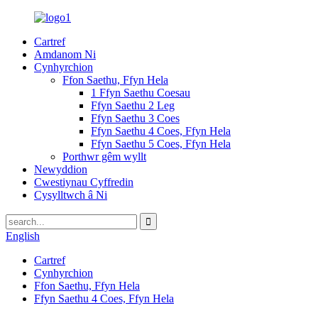
Cartref
Amdanom Ni
Cynhyrchion
Ffon Saethu, Ffyn Hela
1 Ffyn Saethu Coesau
Ffyn Saethu 2 Leg
Ffyn Saethu 3 Coes
Ffyn Saethu 4 Coes, Ffyn Hela
Ffyn Saethu 5 Coes, Ffyn Hela
Porthwr gêm wyllt
Newyddion
Cwestiynau Cyffredin
Cysylltwch â Ni
English
Cartref
Cynhyrchion
Ffon Saethu, Ffyn Hela
Ffyn Saethu 4 Coes, Ffyn Hela