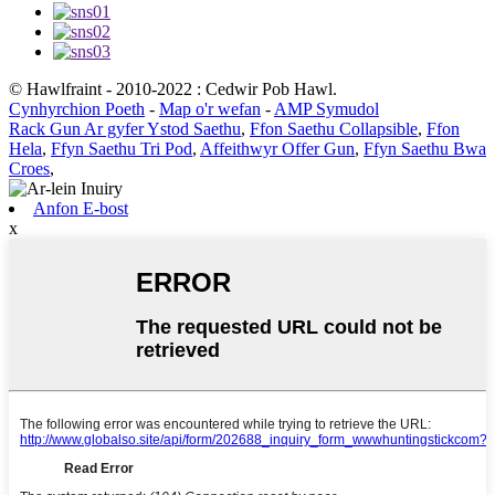
© Hawlfraint - 2010-2022 : Cedwir Pob Hawl.
Cynhyrchion Poeth
-
Map o'r wefan
-
AMP Symudol
Rack Gun Ar gyfer Ystod Saethu
,
Ffon Saethu Collapsible
,
Ffon
Hela
,
Ffyn Saethu Tri Pod
,
Affeithwyr Offer Gun
,
Ffyn Saethu Bwa
Croes
,
Anfon E-bost
x