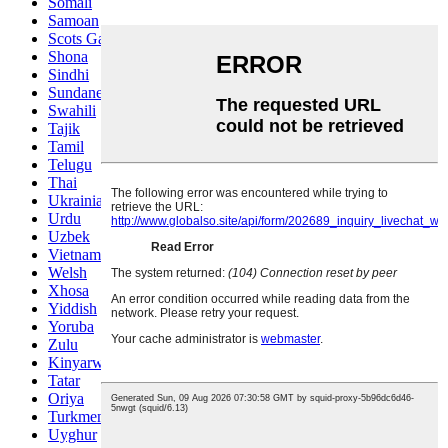
Somali
Samoan
Scots Gaelic
Shona
Sindhi
Sundanese
Swahili
Tajik
Tamil
Telugu
Thai
Ukrainian
Urdu
Uzbek
Vietnamese
Welsh
Xhosa
Yiddish
Yoruba
Zulu
Kinyarwanda
Tatar
Oriya
Turkmen
Uyghur