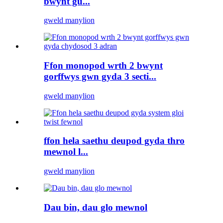
bwynt gu...
gweld manylion
Ffon monopod wrth 2 bwynt
gorffwys gwn gyda 3 secti...
gweld manylion
ffon hela saethu deupod gyda thro
mewnol l...
gweld manylion
Dau bin, dau glo mewnol