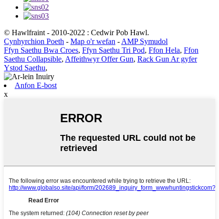
© Hawlfraint - 2010-2022 : Cedwir Pob Hawl.
Cynhyrchion Poeth
-
Map o'r wefan
-
AMP Symudol
Ffyn Saethu Bwa Croes
,
Ffyn Saethu Tri Pod
,
Ffon Hela
,
Ffon
Saethu Collapsible
,
Affeithwyr Offer Gun
,
Rack Gun Ar gyfer
Ystod Saethu
,
Anfon E-bost
x