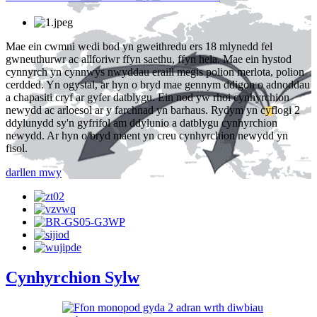
Mae ein cwmni wedi bod yn gweithredu ers 18 mlynedd fel
gwneuthurwr ac allforiwr ffyn saethu, ffyn hela. Mae ein hystod
cynnyrch yn cynnwys nwyddau eraill megis polion merlota, polion
cerdded. Yn ogystal, ar hyn o bryd mae gennym ddigon o adnoddau
a chapasiti cryf ar gyfer datblygu. Ein nod yw rhoi cynhyrchion
newydd ac arloesol ar y farchnad yn barhaus. Rydym yn cyflogi 2
ddylunydd sy'n gyfrifol am ddylunio a datblygu cynhyrchion
newydd. Ar hyn o bryd maent yn creu cynhyrchion newydd yn
fisol.
darllen mwy
Cynhyrchion Sylw