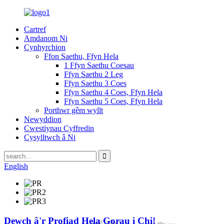
Cartref
Amdanom Ni
Cynhyrchion
Ffon Saethu, Ffyn Hela
1 Ffyn Saethu Coesau
Ffyn Saethu 2 Leg
Ffyn Saethu 3 Coes
Ffyn Saethu 4 Coes, Ffyn Hela
Ffyn Saethu 5 Coes, Ffyn Hela
Porthwr gêm wyllt
Newyddion
Cwestiynau Cyffredin
Cysylltwch â Ni
English
Dewch â'r Profiad Hela Gorau i Chi!