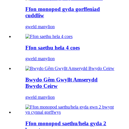
Ffon monopod gyda gorffeniad
cuddliw
gweld manylion
Ffon saethu hela 4 coes
gweld manylion
Bwydo Gêm Gwyllt Amserydd
Bwydo Ceirw
gweld manylion
Ffon monopod saethu/hela gyda 2