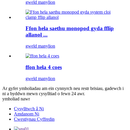
gweld manylion
Ffon hela saethu monopod gyda fflip
allanol ...
gweld manylion
ffon hela 4 coes
gweld manylion
Ar gyfer ymholiadau am ein cynnyrch neu restr brisiau, gadewch i
ni a byddwn mewn cysylltiad o fewn 24 awr.
ymholiad nawr
Cysylltwch â Ni
Amdanom Ni
Cwestiynau Cyffredin