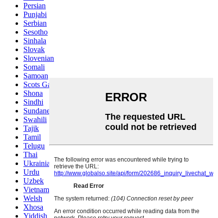
Persian
Punjabi
Serbian
Sesotho
Sinhala
Slovak
Slovenian
Somali
Samoan
Scots Gaelic
Shona
Sindhi
Sundanese
Swahili
Tajik
Tamil
Telugu
Thai
Ukrainian
Urdu
Uzbek
Vietnamese
Welsh
Xhosa
Yiddish