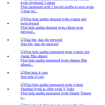
Ffon monopod wrth 2 bwynt gorffwys gwn gyda
3 rhan fel...
Ffon hela saethu deupod gyda chloin twist
mewnol...
Dau bin, dau glo mewnol
Ffon hela saethu monopod gyda chlamp fflip
allanol...
ffon hela 4 coes
Ffon hela saethu monopod gyda Simple Trigger
s...