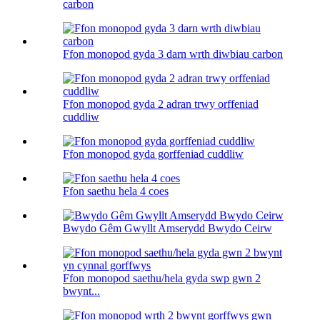
carbon
Ffon monopod gyda 3 darn wrth diwbiau carbon
Ffon monopod gyda 2 adran trwy orffeniad
cuddliw
Ffon monopod gyda gorffeniad cuddliw
Ffon saethu hela 4 coes
Bwydo Gêm Gwyllt Amserydd Bwydo Ceirw
Ffon monopod saethu/hela gyda swp gwn 2
bwynt...