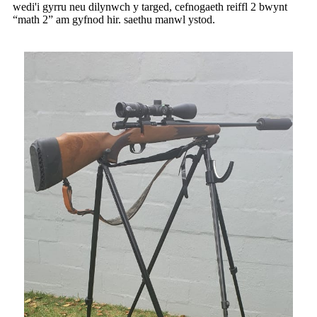
wedi'i gyrru neu dilynwch y targed, cefnogaeth reiffl 2 bwynt
“math 2” am gyfnod hir. saethu manwl ystod.