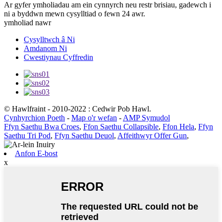
Ar gyfer ymholiadau am ein cynnyrch neu restr brisiau, gadewch i
ni a byddwn mewn cysylltiad o fewn 24 awr.
ymholiad nawr
Cysylltwch â Ni
Amdanom Ni
Cwestiynau Cyffredin
© Hawlfraint - 2010-2022 : Cedwir Pob Hawl.
Cynhyrchion Poeth
-
Map o'r wefan
-
AMP Symudol
Ffyn Saethu Bwa Croes
,
Ffon Saethu Collapsible
,
Ffon Hela
,
Ffyn
Saethu Tri Pod
,
Ffyn Saethu Deuol
,
Affeithwyr Offer Gun
,
Anfon E-bost
x