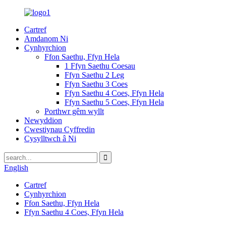
Cartref
Amdanom Ni
Cynhyrchion
Ffon Saethu, Ffyn Hela
1 Ffyn Saethu Coesau
Ffyn Saethu 2 Leg
Ffyn Saethu 3 Coes
Ffyn Saethu 4 Coes, Ffyn Hela
Ffyn Saethu 5 Coes, Ffyn Hela
Porthwr gêm wyllt
Newyddion
Cwestiynau Cyffredin
Cysylltwch â Ni
English
Cartref
Cynhyrchion
Ffon Saethu, Ffyn Hela
Ffyn Saethu 4 Coes, Ffyn Hela