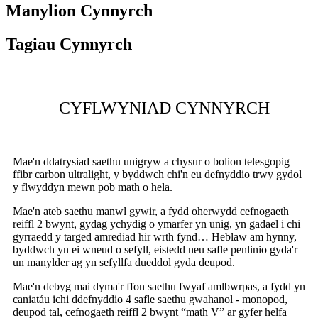
Manylion Cynnyrch
Tagiau Cynnyrch
CYFLWYNIAD CYNNYRCH
Mae'n ddatrysiad saethu unigryw a chysur o bolion telesgopig
ffibr carbon ultralight, y byddwch chi'n eu defnyddio trwy gydol
y flwyddyn mewn pob math o hela.
Mae'n ateb saethu manwl gywir, a fydd oherwydd cefnogaeth
reiffl 2 bwynt, gydag ychydig o ymarfer yn unig, yn gadael i chi
gyrraedd y targed amrediad hir wrth fynd… Heblaw am hynny,
byddwch yn ei wneud o sefyll, eistedd neu safle penlinio gyda'r
un manylder ag yn sefyllfa dueddol gyda deupod.
Mae'n debyg mai dyma'r ffon saethu fwyaf amlbwrpas, a fydd yn
caniatáu ichi ddefnyddio 4 safle saethu gwahanol - monopod,
deupod tal, cefnogaeth reiffl 2 bwynt “math V” ar gyfer helfa