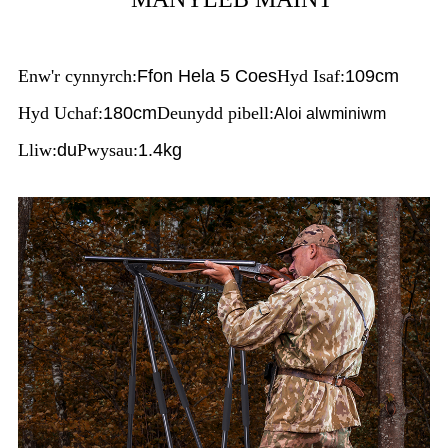
Enw'r cynnyrch:
Ffon Hela 5 Coes
Hyd Isaf:
109cm
Hyd Uchaf:
180cm
Deunydd pibell:
Aloi alwminiwm
Lliw:
du
Pwysau:
1.4kg