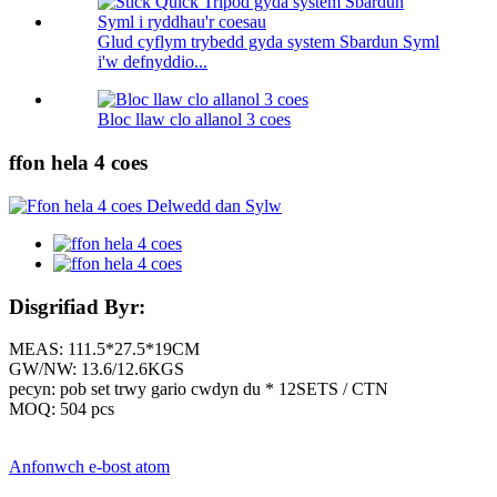
Glud cyflym trybedd gyda system Sbardun Syml
i'w defnyddio...
Bloc llaw clo allanol 3 coes
ffon hela 4 coes
Disgrifiad Byr:
MEAS: 111.5*27.5*19CM
GW/NW: 13.6/12.6KGS
pecyn: pob set trwy gario cwdyn du * 12SETS / CTN
MOQ: 504 pcs
Anfonwch e-bost atom