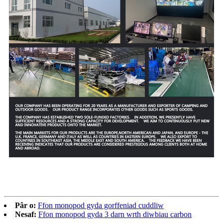
Pâr o:
Ffon monopod gyda gorffeniad cuddliw
Nesaf:
Ffon monopod gyda 3 darn wrth diwbiau carbon