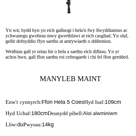
Yn wir, bydd hyn yn eich galluogi i hela'n fwy llwyddiannus ac
ychwanegu gwobrau mwy gwerthfawr at eich casgliad. Yn olaf,
gellir defnyddio ffyn saethu at amrywiaeth o ddibenion.
Weithiau gall yr oriau hir o hela a saethu eich diflasu. Yn yr
achos hwn, gall ffon saethu roi cefnogaeth i chi fel ffon gerdded.
MANYLEB MAINT
Enw'r cynnyrch:
Ffon Hela 5 Coes
Hyd Isaf:
109cm
Hyd Uchaf:
180cm
Deunydd pibell:
Aloi alwminiwm
Lliw:
du
Pwysau:
14kg