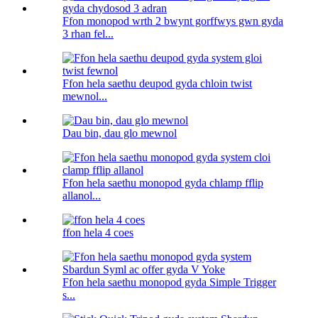
Ffon monopod wrth 2 bwynt gorffwys gwn gyda
3 rhan fel...
Ffon hela saethu deupod gyda chloin twist
mewnol...
Dau bin, dau glo mewnol
Ffon hela saethu monopod gyda chlamp fflip
allanol...
ffon hela 4 coes
Ffon hela saethu monopod gyda Simple Trigger
s...