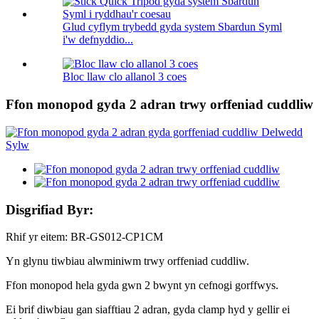
Glud cyflym trybedd gyda system Sbardun Syml
i'w defnyddio...
Bloc llaw clo allanol 3 coes
Ffon monopod gyda 2 adran trwy orffeniad cuddliw
Disgrifiad Byr:
Rhif yr eitem: BR-GS012-CP1CM
Yn glynu tiwbiau alwminiwm trwy orffeniad cuddliw.
Ffon monopod hela gyda gwn 2 bwynt yn cefnogi gorffwys.
Ei brif diwbiau gan siafftiau 2 adran, gyda clamp hyd y gellir ei