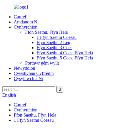
Cartref
Amdanom Ni
Cynhyrchion
Ffon Saethu, Ffyn Hela
1 Ffyn Saethu Coesau
Ffyn Saethu 2 Leg
Ffyn Saethu 3 Coes
Ffyn Saethu 4 Coes, Ffyn Hela
Ffyn Saethu 5 Coes, Ffyn Hela
Porthwr gêm wyllt
Newyddion
Cwestiynau Cyffredin
Cysylltwch â Ni
English
Cartref
Cynhyrchion
Ffon Saethu, Ffyn Hela
1 Ffyn Saethu Coesau