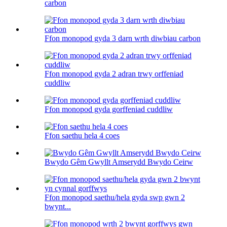
carbon
Ffon monopod gyda 3 darn wrth diwbiau carbon
Ffon monopod gyda 2 adran trwy orffeniad
cuddliw
Ffon monopod gyda gorffeniad cuddliw
Ffon saethu hela 4 coes
Bwydo Gêm Gwyllt Amserydd Bwydo Ceirw
Ffon monopod saethu/hela gyda swp gwn 2
bwynt...