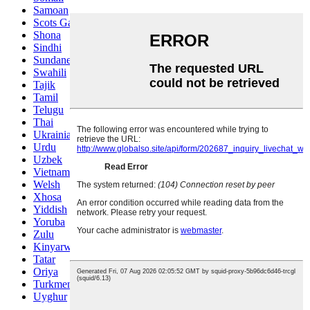
Samoan
Scots Gaelic
Shona
Sindhi
Sundanese
Swahili
Tajik
Tamil
Telugu
Thai
Ukrainian
Urdu
Uzbek
Vietnamese
Welsh
Xhosa
Yiddish
Yoruba
Zulu
Kinyarwanda
Tatar
Oriya
Turkmen
Uyghur