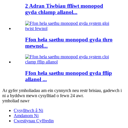
2 Adran Tiwbiau ffliwt monopod
gyda chlamp allanol...
Ffon hela saethu monopod gyda thro
mewnol...
Ffon hela saethu monopod gyda fflip
allanol ...
Ar gyfer ymholiadau am ein cynnyrch neu restr brisiau, gadewch i
ni a byddwn mewn cysylltiad o fewn 24 awr.
ymholiad nawr
Cysylltwch â Ni
Amdanom Ni
Cwestiynau Cyffredin