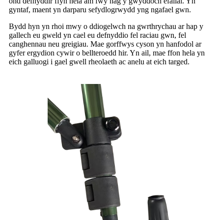
ond defnyddir ffyn hela am fwy nag y gwyddoch efallai. Yn
gyntaf, maent yn darparu sefydlogrwydd yng ngafael gwn.
Bydd hyn yn rhoi mwy o ddiogelwch na gwrthrychau ar hap y
gallech eu gweld yn cael eu defnyddio fel raciau gwn, fel
canghennau neu greigiau. Mae gorffwys cyson yn hanfodol ar
gyfer ergydion cywir o bellteroedd hir. Yn ail, mae ffon hela yn
eich galluogi i gael gwell rheolaeth ac anelu at eich targed.