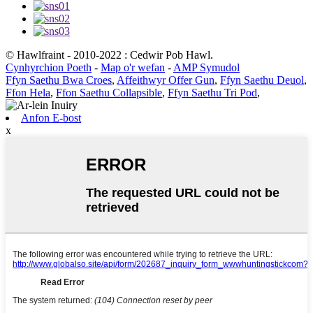
© Hawlfraint - 2010-2022 : Cedwir Pob Hawl.
Cynhyrchion Poeth
-
Map o'r wefan
-
AMP Symudol
Ffyn Saethu Bwa Croes
,
Affeithwyr Offer Gun
,
Ffyn Saethu Deuol
,
Ffon Hela
,
Ffon Saethu Collapsible
,
Ffyn Saethu Tri Pod
,
Anfon E-bost
x