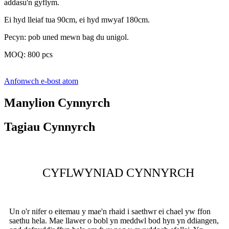
addasu'n gyflym.
Ei hyd lleiaf tua 90cm, ei hyd mwyaf 180cm.
Pecyn: pob uned mewn bag du unigol.
MOQ: 800 pcs
Anfonwch e-bost atom
Manylion Cynnyrch
Tagiau Cynnyrch
CYFLWYNIAD CYNNYRCH
Un o'r nifer o eitemau y mae'n rhaid i saethwr ei chael yw ffon
saethu hela. Mae llawer o bobl yn meddwl bod hyn yn ddiangen,